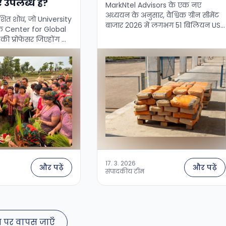
उपलब्ध हैं?
MarkNtel Advisors के एक नए
अध्ययन के अनुसार, वैश्विक ग्रीन सीमेंट
ाशित शोध, जो University
बाजार 2026 में लगभग 51 बिलियन USD
े Center for Global
से बढ़कर 2032 तक 82.3 बिलियन USD
की प्रोफेसर जिएहोंग लू
हो जाएगा, जो लगभग 8.3% …
ै, कंपनियों के कार्बन
य में एक दिलचस्प
गर …
17. 3. 2026
और पढ़ें
और पढ़ें
संपादकीय टीम
ग पर वापस जाएँ