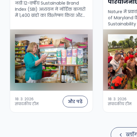
परियोजनाएँ 
नयी 12-वर्षीय Sustainable Brand
Index (SBI) अध्ययन ने नॉर्डिक बाजारों
Nature में प्रक
में 1,400 ब्रांडों का विश्लेषण किया और
of Maryland क
एक स्पष्ट संदेश दिया: सततता अब PR
Sustainability 
विषय नहीं है — यह आपके …
द्वारा संचालित ह
क्षतिपूर्ति निर्ण
विरोधाभास उजा
18. 3. 2026
18. 3. 2026
और पढ़ें
संपादकीय टीम
संपादकीय टीम
ब्लॉ