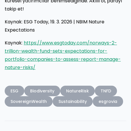
küresel yatırımcılar benimsediğinde. Akıllı ol, parayı
takip et!
Kaynak: ESG Today, 19. 3. 2026 | NBIM Nature
Expectations
Kaynak:
https://www.esgtoday.com/norways-2-
trillion-wealth-fund-sets-expectations-for-
portfolio-companies-to-assess-report-manage-
nature-risks/
ESG
Biodiversity
NatureRisk
TNFD
SovereignWealth
Sustainability
esgrovia