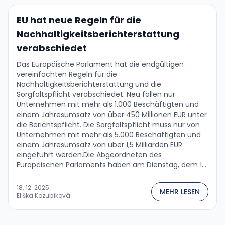
EU hat neue Regeln für die
Nachhaltigkeitsberichterstattung
verabschiedet
Das Europäische Parlament hat die endgültigen
vereinfachten Regeln für die
Nachhaltigkeitsberichterstattung und die
Sorgfaltspflicht verabschiedet. Neu fallen nur
Unternehmen mit mehr als 1.000 Beschäftigten und
einem Jahresumsatz von über 450 Millionen EUR unter
die Berichtspflicht. Die Sorgfaltspflicht muss nur von
Unternehmen mit mehr als 5.000 Beschäftigten und
einem Jahresumsatz von über 1,5 Milliarden EUR
eingeführt werden.Die Abgeordneten des
Europäischen Parlaments haben am Dienstag, dem 16.
Dezember 2025, die endgültige Anpassung der
Anforderungen zur Umsetzung der
18. 12. 2025
MEHR LESEN
Nachhaltigkeitsprinzipien im Geschäftsleben von
Eliška Kozubíková
Unternehmen in den EU-Ländern verabschiedet.
Dieser Schritt knüpft an die Annahme des