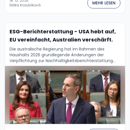
18. 12. 2025
MEHR LESEN
Nachhaltigkeitsprinzipien im Geschäftsleben von
Eliška Kozubíková
Unternehmen in den EU-Ländern verabschiedet.
Dieser Schritt knüpft an die Annahme des
Omnibus‑I‑Pakets an, mit dem die Europäische
Kommission im Februar …
ESG-Berichterstattung - USA hebt auf,
EU vereinfacht, Australien verschärft.
Die australische Regierung hat im Rahmen des
Haushalts 2026 grundlegende Änderungen der
Verpflichtung zur Nachhaltigkeitsberichterstattung
vorgeschlagen. Die Umsatzschwelle für kleine
Unternehmen wird von A$50 M auf A$100 M
verdoppelt, die …