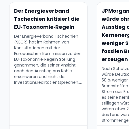
Der Energieverband
JPMorgan
Tschechien kritisiert die
würde oh
EU‑Taxonomie‑Regeln
Ausstieg 
Kernenerg
Der Energieverband Tschechien
(SEČR) hat im Rahmen von
weniger S
Konsultationen mit der
fossilen 
Europäischen Kommission zu den
erzeugen
EU‑Taxonomie‑Regeln Stellung
genommen, die seiner Ansicht
Nach Schätz
nach den Ausstieg aus Kohle
würde Deutsc
erschweren und nicht der
50 % weniger 
Investitionsrealität entsprechen....
Brennstoffen
Strom aus Er
es seine Kern
stilllegen wü
wären etwa 2
das Land würd
Strommenge i