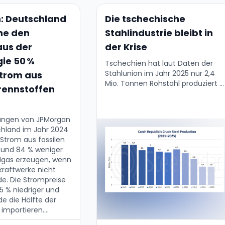
: Deutschland
Die tschechische
ne den
Stahlindustrie bleibt in
aus der
der Krise
ie 50 %
Tschechien hat laut Daten der
Stahlunion im Jahr 2025 nur 2,4
trom aus
Mio. Tonnen Rohstahl produziert –
Brennstoffen
historisch eine der niedrigsten
Zahlen überhaupt. In den letzten
10 Jahren ist die Produktion …
ungen von JPMorgan
hland im Jahr 2024
Strom aus fossilen
 und 84 % weniger
dgas erzeugen, wenn
kraftwerke nicht
rde. Die Strompreise
5 % niedriger und
e die Hälfte der
mportieren....