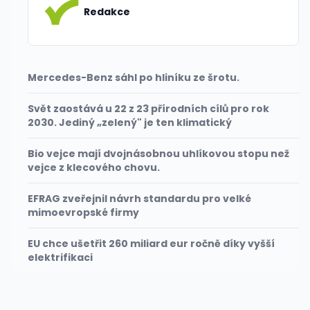
Redakce
Mercedes-Benz sáhl po hliníku ze šrotu.
Svět zaostává u 22 z 23 přírodních cílů pro rok
2030. Jediný „zelený" je ten klimatický
Bio vejce mají dvojnásobnou uhlíkovou stopu než
vejce z klecového chovu.
EFRAG zveřejnil návrh standardu pro velké
mimoevropské firmy
EU chce ušetřit 260 miliard eur ročně díky vyšší
elektrifikaci