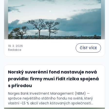
19. 3. 2026
ČÍST VÍCE
Redakce
Norský suverénní fond nastavuje nová
pravidla: firmy musí řídit rizika spojená
s přírodou
Norges Bank Investment Management (NBIM) —
správce největšího státního fondu na světě, který
vlastní ~1,5 % akcií všech kótovaných společností
globálně (~7 200 firem) — právě zveřejnil svá „Nature