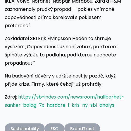
IKEA, Volvo, Nordnet. Naopak Marabou, Zara a H&M
zaznamenaly prudký propad — pokles vnímané
odpovědnosti přímo koreloval s poklesem
preferencí.
Zakladatel SBI Erik Elvingsson Hedén to shrnuje
výstižně: „Odpovědnost už není žebřík, po kterém
šplháte výš. Je to podlaha, pod kterou nechcete
propadnout."
Na budování důvěry v udržitelnost je pozdě, když
přijde krize. Firmy, které čekají, už prohrály.
Zdroj:
https://sb-index.com/newsroom/hallbarhet-
sanker-bolag-7x-hardare-i-kris-ny-sbi-analys
Sustainability
ESG
BrandTrust