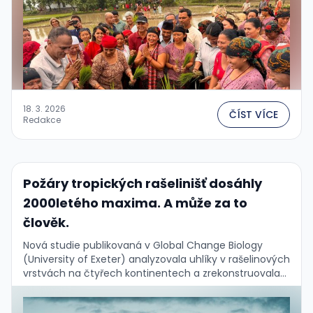
18. 3. 2026
ČÍST VÍCE
Redakce
Požáry tropických rašelinišť dosáhly
2000letého maxima. A může za to
člověk.
Nová studie publikovaná v Global Change Biology
(University of Exeter) analyzovala uhlíky v rašelinových
vrstvách na čtyřech kontinentech a zrekonstruovala
historii požárů za posledních 2 000 let....