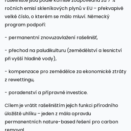
rašeliniště jsou podle Komise zodpovědná za 7 %
ročních emisí skleníkových plynů v EU – překvapivě
velké číslo, o kterém se málo mluví. Německý
program podpoří:
- permanentní znovuzavlažení rašelinišť,
- přechod na paludikulturu (zemědělství a lesnictví
při vyšší hladině vody),
- kompenzace pro zemědělce za ekonomické ztráty
z rewettingu,
- poradenství a přípravné investice.
Cílem je vrátit rašeliništím jejich funkci přírodního
úložiště uhlíku – jeden z mála opravdu
permanentních nature-based řešení pro carbon
removal.