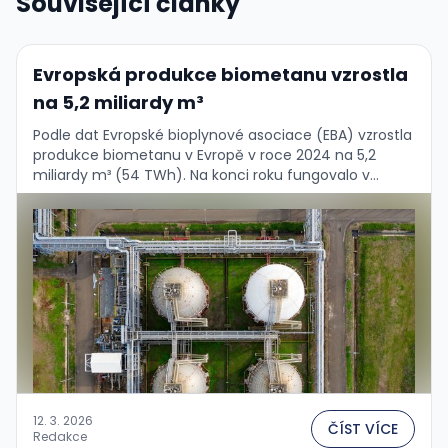
Související články
Evropská produkce biometanu vzrostla
na 5,2 miliardy m³
Podle dat Evropské bioplynové asociace (EBA) vzrostla
produkce biometanu v Evropě v roce 2024 na 5,2
miliardy m³ (54 TWh). Na konci roku fungovalo v
Evropě 1 620 biometanových stanic....
12. 3. 2026
ČÍST VÍCE
Redakce