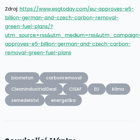
Zdroj:
https://www.esgtoday.com/eu-approves-e5-
billion-german-and-czech-carbon-removal-
green-fuel-plans/?
utm_source=rss&utm_medium=rss&utm_campaign
approves-e5-billion-german-and-czech-carbon-
removal-green-fuel-plans
biometan
carbonremoval
CleanIndustrialDeal
CISAF
EU
klima
zemedelstvi
energetika