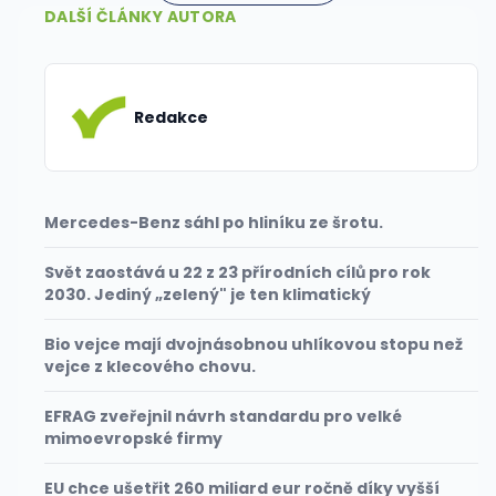
DALŠÍ ČLÁNKY AUTORA
Redakce
Mercedes-Benz sáhl po hliníku ze šrotu.
Svět zaostává u 22 z 23 přírodních cílů pro rok
2030. Jediný „zelený" je ten klimatický
Bio vejce mají dvojnásobnou uhlíkovou stopu než
vejce z klecového chovu.
EFRAG zveřejnil návrh standardu pro velké
mimoevropské firmy
EU chce ušetřit 260 miliard eur ročně díky vyšší