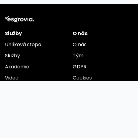
Služby
O nás
Uhlíková stopa
O nás
Služby
Tým
Akademie
GDPR
Videa
Cookies
Buďme v kontaktu
E-mail
Připravujeme komplexní aplikaci pro automatizaci ESG
reportování. Chcete být mezi prvními uživateli? Zanechte