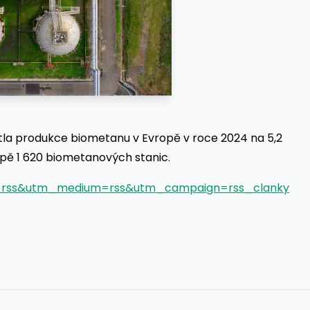
tla produkce biometanu v Evropě v roce 2024 na 5,2
opě 1 620 biometanových stanic.
ce=rss&utm_medium=rss&utm_campaign=rss_clanky