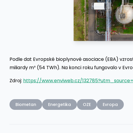
Podle dat Evropské bioplynové asociace (EBA) vzros
miliardy m³ (54 TWh). Na konci roku fungovalo v Evr
Zdroj:
https://www.enviweb.cz/132785?utm_sour
Biometan
Energetika
OZE
Evropa