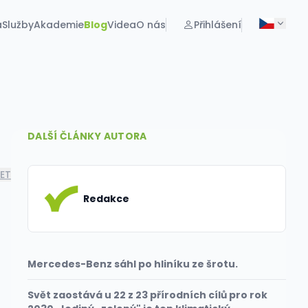
a
Služby
Akademie
Blog
Videa
O nás
Přihlášení
DALŠÍ ČLÁNKY AUTORA
LET
Redakce
Mercedes-Benz sáhl po hliníku ze šrotu.
Svět zaostává u 22 z 23 přírodních cílů pro rok