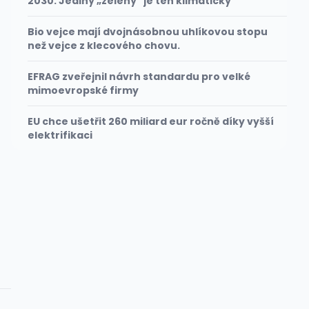
2030. Jediný „zelený" je ten klimatický
Bio vejce mají dvojnásobnou uhlíkovou stopu
než vejce z klecového chovu.
EFRAG zveřejnil návrh standardu pro velké
mimoevropské firmy
EU chce ušetřit 260 miliard eur ročně díky vyšší
elektrifikaci