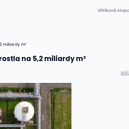
Uhlíková stop
 miliardy m³
stla na 5,2 miliardy m³
SDÍ