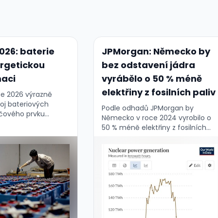
026: baterie
JPMorgan: Německo by
ergetickou
bez odstavení jádra
maci
vyrábělo o 50 % méně
elektřiny z fosilních paliv
ce 2026 výrazně
voj bateriových
Podle odhadů JPMorgan by
líčového prvku
Německo v roce 2024 vyrobilo o
nergetiky. Úložiště
50 % méně elektřiny z fosilních
vnávat síť, zvyšují
paliv a o 84 % méně elektřiny ze
usnadňují integraci
zemního plynu, pokud by
zdrojů....
neodstavilo své …