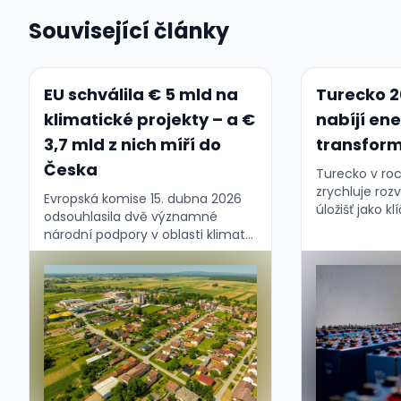
Související články
EU schválila € 5 mld na
Turecko 2
klimatické projekty – a €
nabíjí en
3,7 mld z nich míří do
transfor
Česka
Turecko v ro
zrychluje roz
Evropská komise 15. dubna 2026
úložišť jako k
odsouhlasila dvě významné
modernizace e
národní podpory v oblasti klimatu
pomáhají vyro
a čisté energetiky:...
flexibilitu a 
obnovitelných 