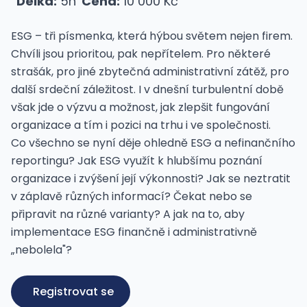
Délka:
5h
Cena:
10 000 Kč
ESG – tři písmenka, která hýbou světem nejen firem.
Chvíli jsou prioritou, pak nepřítelem. Pro některé
strašák, pro jiné zbytečná administrativní zátěž, pro
další srdeční záležitost. I v dnešní turbulentní době
však jde o výzvu a možnost, jak zlepšit fungování
organizace a tím i pozici na trhu i ve společnosti.
Co všechno se nyní děje ohledně ESG a nefinančního
reportingu? Jak ESG využít k hlubšímu poznání
organizace i zvýšení její výkonnosti? Jak se neztratit
v záplavě různých informací? Čekat nebo se
připravit na různé varianty? A jak na to, aby
implementace ESG finančně i administrativně
„nebolela"?
Registrovat se