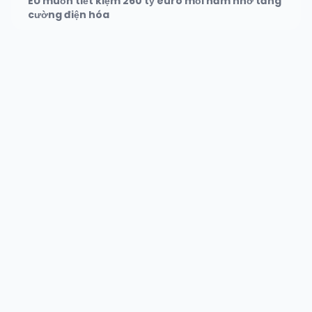
EU muốn tiết kiệm 260 tỷ euro mỗi năm nhờ tăng
cường điện hóa