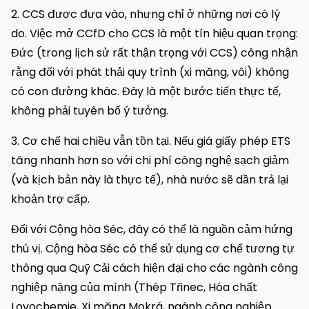
2. CCS được đưa vào, nhưng chỉ ở những nơi có lý
do. Việc mở CCfD cho CCS là một tín hiệu quan trọng:
Đức (trong lịch sử rất thận trọng với CCS) công nhận
rằng đối với phát thải quy trình (xi măng, vôi) không
có con đường khác. Đây là một bước tiến thực tế,
không phải tuyên bố ý tưởng.
3. Cơ chế hai chiều vẫn tồn tại. Nếu giá giấy phép ETS
tăng nhanh hơn so với chi phí công nghệ sạch giảm
(và kịch bản này là thực tế), nhà nước sẽ dần trả lại
khoản trợ cấp.
Đối với Cộng hòa Séc, đây có thể là nguồn cảm hứng
thú vị. Cộng hòa Séc có thể sử dụng cơ chế tương tự
thông qua Quỹ Cải cách hiện đại cho các ngành công
nghiệp nặng của mình (Thép Třinec, Hóa chất
Lovochemie, Xi măng Mokrá, ngành công nghiệp