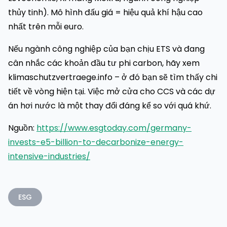
thủy tinh). Mô hình đấu giá = hiệu quả khí hậu cao
nhất trên mỗi euro.
Nếu ngành công nghiệp của bạn chịu ETS và đang
cân nhắc các khoản đầu tư phi carbon, hãy xem
klimaschutzvertraege.info – ở đó bạn sẽ tìm thấy chi
tiết về vòng hiện tại. Việc mở cửa cho CCS và các dự
án hơi nước là một thay đổi đáng kể so với quá khứ.
Nguồn:
https://www.esgtoday.com/germany-
invests-e5-billion-to-decarbonize-energy-
intensive-industries/
ESG