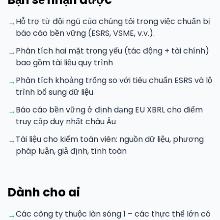
Hỗ trợ từ đội ngũ của chúng tôi trong việc chuẩn bị
→
báo cáo bền vững (ESRS, VSME, v.v.).
Phân tích hai mặt trọng yếu (tác động + tài chính)
→
bao gồm tài liệu quy trình
Phân tích khoảng trống so với tiêu chuẩn ESRS và lộ
→
trình bổ sung dữ liệu
Báo cáo bền vững ở định dạng EU XBRL cho điểm
→
truy cập duy nhất châu Âu
Tài liệu cho kiểm toán viên: nguồn dữ liệu, phương
→
pháp luận, giả định, tính toán
Dành cho ai
Các công ty thuộc làn sóng 1 – các thực thể lớn có
→