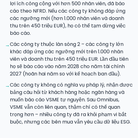
lợi ích công cộng với hơn 500 nhân viên, đã báo
cáo theo NFRD. Nếu các công ty không đáp ứng
các ngưỡng mới (hơn 1.000 nhân viên và doanh
thu trên 450 triệu EUR), họ có thể tạm dừng việc
báo cáo.
Các công ty thuộc làn sóng 2 – các công ty lớn
→
khác đáp ứng các ngưỡng mới trên 1.000 nhân
viên và doanh thu trên 450 triệu EUR. Lần đầu tiên
họ sẽ báo cáo vào năm 2028 cho năm tài chính
2027 (hoãn hai năm so với kế hoạch ban đầu).
Các công ty không có nghĩa vụ pháp lý, nhận được
→
bảng câu hỏi từ khách hàng hoặc ngân hàng và
muốn báo cáo VSME tự nguyện. Sau Omnibus,
VSME vẫn còn liên quan, thậm chí có thể quan
trọng hơn – nhiều công ty đã ra khỏi phạm vi bắt
buộc, nhưng các bên mua vẫn yêu cầu dữ liệu ESG.