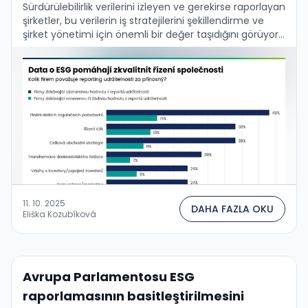
Sürdürülebilirlik verilerini izleyen ve gerekirse raporlayan
şirketler, bu verilerin iş stratejilerini şekillendirme ve
şirket yönetimi için önemli bir değer taşıdığını görüyor.
Bu, PwC'nin güncel küresel araştırma sonuçlarıyla ve
aynı zamanda …
11. 10. 2025
DAHA FAZLA OKU
Eliška Kozubíková
Avrupa Parlamentosu ESG
raporlamasının basitleştirilmesini