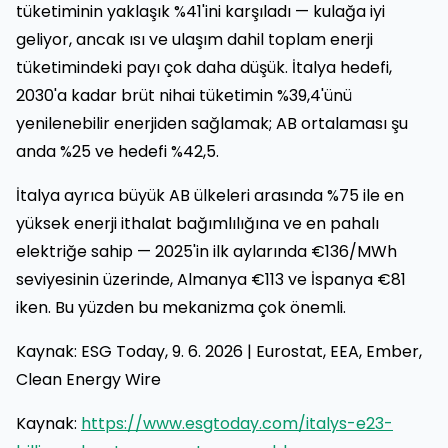
tüketiminin yaklaşık %41'ini karşıladı — kulağa iyi
geliyor, ancak ısı ve ulaşım dahil toplam enerji
tüketimindeki payı çok daha düşük. İtalya hedefi,
2030'a kadar brüt nihai tüketimin %39,4'ünü
yenilenebilir enerjiden sağlamak; AB ortalaması şu
anda %25 ve hedefi %42,5.
İtalya ayrıca büyük AB ülkeleri arasında %75 ile en
yüksek enerji ithalat bağımlılığına ve en pahalı
elektriğe sahip — 2025'in ilk aylarında €136/MWh
seviyesinin üzerinde, Almanya €113 ve İspanya €81
iken. Bu yüzden bu mekanizma çok önemli.
Kaynak: ESG Today, 9. 6. 2026 | Eurostat, EEA, Ember,
Clean Energy Wire
Kaynak:
https://www.esgtoday.com/italys-e23-