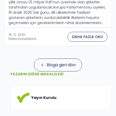
yıllık cirosu 1,5 milyar EUR'nun üzerinde olan şirketler
tarafından uygulanacak.Avrupa Parlamentosu üyeleri,
16 Aralık 2025 Salı günü, AB ülkelerinde faaliyet
gösteren şirketlerin sürdürülebilirlik ilkelerini hayata
geçirmeleri için gereksinimlerin nihai düzenlemesini
onayladı. Bu adım, Avrupa Komisyonu'nun Şubat
2025'te sürdürülebilirlik odaklı düzenlemelere uyum
18. 12. 2025
DAHA FAZLA OKU
yükünü azaltmak amacıyla başlattığı Omnibus I
Eliška Kozubíková
paketinin kabulünü takip ediyor.CSRD ve CSDDD
Direktiflerinde DeğişikliklerDeğiştirilen işletmelerin
sürdürülebilirlik raporlaması direktifi (CSRD) …
Bloga geri dön
YAZARIN DIĞER MAKALELERI
Yayın Kurulu