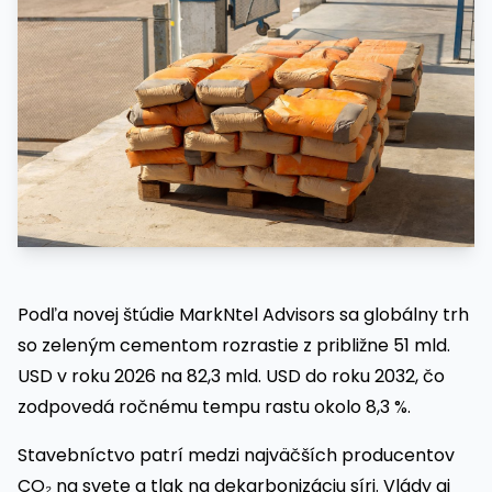
Podľa novej štúdie MarkNtel Advisors sa globálny trh
so zeleným cementom rozrastie z približne 51 mld.
USD v roku 2026 na 82,3 mld. USD do roku 2032, čo
zodpovedá ročnému tempu rastu okolo 8,3 %.
Stavebníctvo patrí medzi najväčších producentov
CO₂ na svete a tlak na dekarbonizáciu síri. Vlády aj