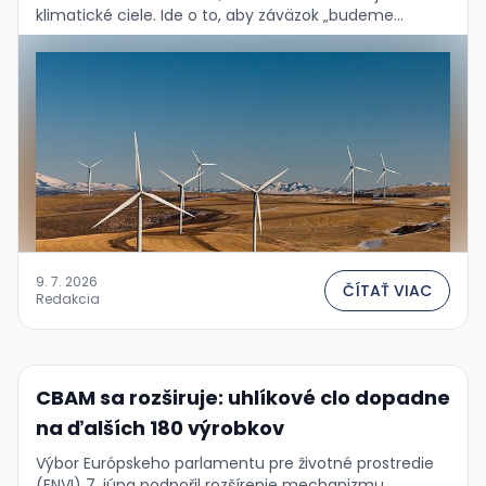
klimatické ciele. Ide o to, aby záväzok „budeme
uhlíkovo neutrální“ nebol marketingové gesto, ale
číslo odvodené od toho, čo …
9. 7. 2026
ČÍTAŤ VIAC
Redakcia
CBAM sa rozširuje: uhlíkové clo dopadne
na ďalších 180 výrobkov
Výbor Európskeho parlamentu pre životné prostredie
(ENVI) 7. júna podpořil rozšírenie mechanizmu