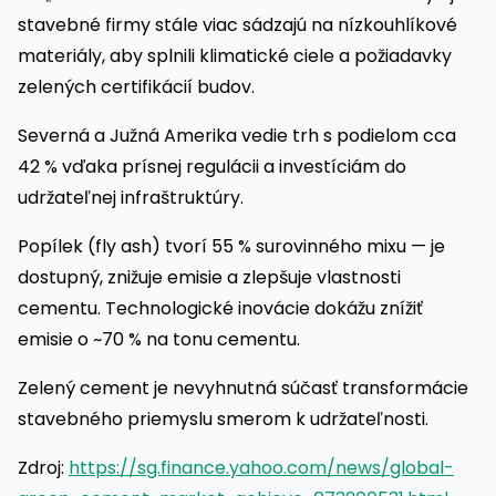
stavebné firmy stále viac sádzajú na nízkouhlíkové
materiály, aby splnili klimatické ciele a požiadavky
zelených certifikácií budov.
Severná a Južná Amerika vedie trh s podielom cca
42 % vďaka prísnej regulácii a investíciám do
udržateľnej infraštruktúry.
Popílek (fly ash) tvorí 55 % surovinného mixu — je
dostupný, znižuje emisie a zlepšuje vlastnosti
cementu. Technologické inovácie dokážu znížiť
emisie o ~70 % na tonu cementu.
Zelený cement je nevyhnutná súčasť transformácie
stavebného priemyslu smerom k udržateľnosti.
Zdroj:
https://sg.finance.yahoo.com/news/global-