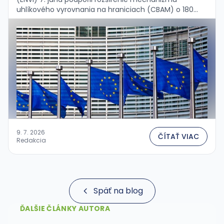
uhlíkového vyrovnania na hraniciach (CBAM) o 180
naväzujúcich produktov a zároveň pridal nové
opatrenia proti obchádzaniu mechanizmu....
9. 7. 2026
ČÍTAŤ VIAC
Redakcia
Späť na blog
ĎALŠIE ČLÁNKY AUTORA