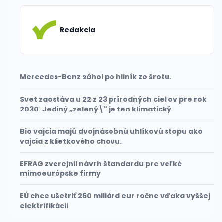
Redakcia
Mercedes-Benz sáhol po hliník zo šrotu.
Svet zaostáva u 22 z 23 prírodných cieľov pre rok
2030. Jediný „zelený\" je ten klimatický
Bio vajcia majú dvojnásobnú uhlíkovú stopu ako
vajcia z klietkového chovu.
EFRAG zverejnil návrh štandardu pre veľké
mimoeurópske firmy
EÚ chce ušetriť 260 miliárd eur ročne vďaka vyššej
elektrifikácii