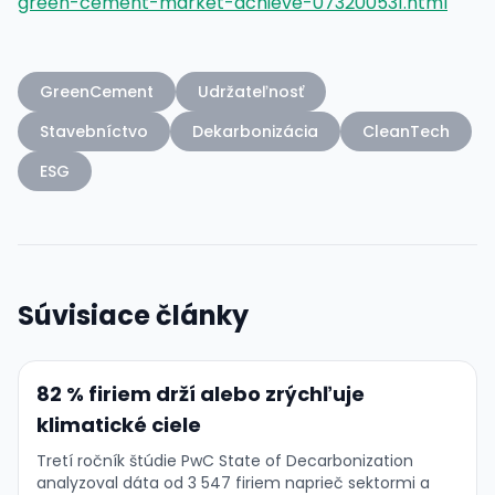
green-cement-market-achieve-073200531.html
GreenCement
Udržateľnosť
Stavebníctvo
Dekarbonizácia
CleanTech
ESG
Súvisiace články
82 % firiem drží alebo zrýchľuje
klimatické ciele
Tretí ročník štúdie PwC State of Decarbonization
analyzoval dáta od 3 547 firiem naprieč sektormi a