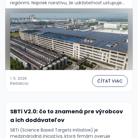
regiónmi. Napriek naratívu, že udržateľnosť ustupuje
pod politickým tlakom, drtivá väčšina firiem svoje
klimatické …
1. 5. 2026
ČÍTAŤ VIAC
Redakcia
SBTi V2.0: čo to znamená pre výrobcov
a ich dodávateľov
SBTi (Science Based Targets initiative) je
medzinárodná iniciatíva, ktorá firmám overuje