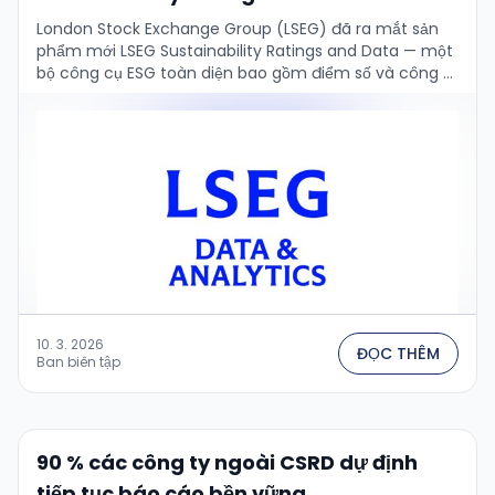
London Stock Exchange Group (LSEG) đã ra mắt sản
phẩm mới LSEG Sustainability Ratings and Data — một
bộ công cụ ESG toàn diện bao gồm điểm số và công …
10. 3. 2026
ĐỌC THÊM
Ban biên tập
90 % các công ty ngoài CSRD dự định
tiếp tục báo cáo bền vững