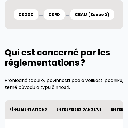
→
→
CSDDD
CSRD
CBAM (Scope 3)
Qui est concerné par les
réglementations ?
Přehledné tabulky povinností podle velikosti podniku,
země původu a typu činnosti.
RÉGLEMENTATIONS
ENTREPRISES DANS L'UE
ENTREPR