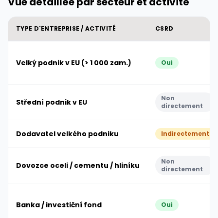
Vue détaillée par secteur et activité
TYPE D'ENTREPRISE / ACTIVITÉ
CSRD
Velký podnik v EU (> 1 000 zam.)
Oui
Non
Střední podnik v EU
directement
Dodavatel velkého podniku
Indirectement
Non
Dovozce oceli / cementu / hliníku
directement
Banka / investiční fond
Oui