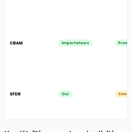
CBAM
Importateurs
Produc
SFDR
Oui
Condit