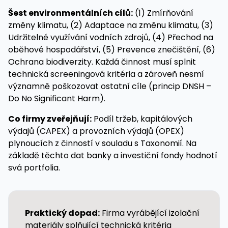
Šest environmentálních cílů:
(1) Zmírňování
změny klimatu, (2) Adaptace na změnu klimatu, (3)
Udržitelné využívání vodních zdrojů, (4) Přechod na
oběhové hospodářství, (5) Prevence znečištění, (6)
Ochrana biodiverzity. Každá činnost musí splnit
technická screeningová kritéria a zároveň nesmí
významně poškozovat ostatní cíle (princip DNSH –
Do No Significant Harm).
Co firmy zveřejňují:
Podíl tržeb, kapitálových
výdajů (CAPEX) a provozních výdajů (OPEX)
plynoucích z činností v souladu s Taxonomií. Na
základě těchto dat banky a investiční fondy hodnotí
svá portfolia.
Praktický dopad:
Firma vyrábějící izolační
materiály splňující technická kritéria