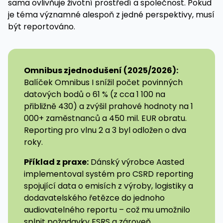
sama ovlivňuje životní prostředí a společnost. Pokud
je téma významné alespoň z jedné perspektivy, musí
být reportováno.
Omnibus zjednodušení (2025/2026):
Balíček Omnibus I snížil počet povinných
datových bodů o 61 % (z cca 1 100 na
přibližně 430) a zvýšil prahové hodnoty na 1
000+ zaměstnanců a 450 mil. EUR obratu.
Reporting pro vlnu 2 a 3 byl odložen o dva
roky.
Příklad z praxe:
Dánský výrobce Aasted
implementoval systém pro CSRD reporting
spojující data o emisích z výroby, logistiky a
dodavatelského řetězce do jednoho
audiovatelného reportu – což mu umožnilo
splnit požadavky ESRS a zároveň