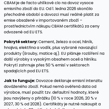
CBAM je de facto uhlíkové clo na dovoz vysoce
emisního zboží do EU. Od 1. ledna 2026 skončilo
přechodné období a dovozci musí reálně platit za
emise obsažené v importovaném zboží –
prostřednictvím nákupu CBAM certifikátů za ceny
odvozené od EU ETS.
Pokryté sektory:
Cement, železo a ocel, hliník,
hnojiva, elektřina a vodík, plus vybrané navazující
produkty (šrouby, matice aj.). EU plánuje rozšíření na
další výrobky s vysokým obsahem oceli a hliníku.
Pokrytí zahrnuje přes 50 % emisí v sektorech
spadajících pod EU ETS.
Jak to funguje:
Dovozce deklaruje emisní intenzitu
dováženého zboží. Pokud nemá ověřená data od
výrobce, musí použít tzv. defaultní hodnoty, které
jsou navýšeny o přirážku (10 % v roce 2026, 20 % v
2027, 30 % od 2028). Certifikáty je nutné nakoupit a