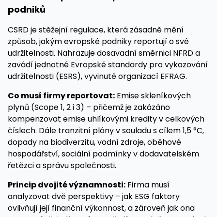
podniků
CSRD je stěžejní regulace, která zásadně mění
způsob, jakým evropské podniky reportují o své
udržitelnosti. Nahrazuje dosavadní směrnici NFRD a
zavádí jednotné Evropské standardy pro vykazování
udržitelnosti (ESRS), vyvinuté organizací EFRAG.
Co musí firmy reportovat:
Emise skleníkových
plynů (Scope 1, 2 i 3) – přičemž je zakázáno
kompenzovat emise uhlíkovými kredity v celkových
číslech. Dále tranzitní plány v souladu s cílem 1,5 °C,
dopady na biodiverzitu, vodní zdroje, oběhové
hospodářství, sociální podmínky v dodavatelském
řetězci a správu společnosti.
Princip dvojité významnosti:
Firma musí
analyzovat dvě perspektivy – jak ESG faktory
ovlivňují její finanční výkonnost, a zároveň jak ona