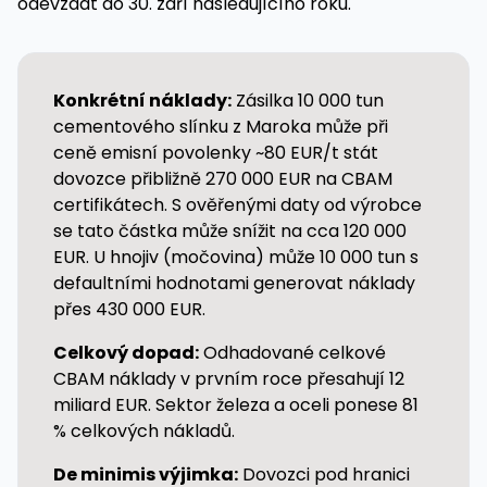
odevzdat do 30. září následujícího roku.
Konkrétní náklady:
Zásilka 10 000 tun
cementového slínku z Maroka může při
ceně emisní povolenky ~80 EUR/t stát
dovozce přibližně 270 000 EUR na CBAM
certifikátech. S ověřenými daty od výrobce
se tato částka může snížit na cca 120 000
EUR. U hnojiv (močovina) může 10 000 tun s
defaultními hodnotami generovat náklady
přes 430 000 EUR.
Celkový dopad:
Odhadované celkové
CBAM náklady v prvním roce přesahují 12
miliard EUR. Sektor železa a oceli ponese 81
% celkových nákladů.
De minimis výjimka:
Dovozci pod hranici