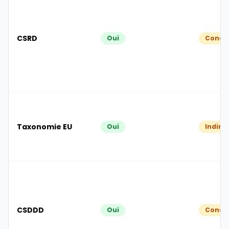
CSRD
Oui
Condit
Taxonomie EU
Oui
Indire
CSDDD
Oui
Condit