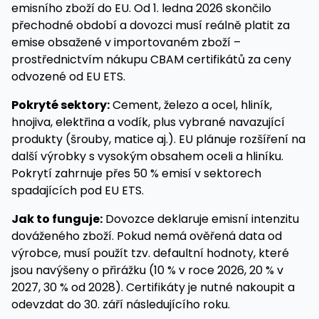
emisního zboží do EU. Od 1. ledna 2026 skončilo
přechodné období a dovozci musí reálně platit za
emise obsažené v importovaném zboží –
prostřednictvím nákupu CBAM certifikátů za ceny
odvozené od EU ETS.
Pokryté sektory:
Cement, železo a ocel, hliník,
hnojiva, elektřina a vodík, plus vybrané navazující
produkty (šrouby, matice aj.). EU plánuje rozšíření na
další výrobky s vysokým obsahem oceli a hliníku.
Pokrytí zahrnuje přes 50 % emisí v sektorech
spadajících pod EU ETS.
Jak to funguje:
Dovozce deklaruje emisní intenzitu
dováženého zboží. Pokud nemá ověřená data od
výrobce, musí použít tzv. defaultní hodnoty, které
jsou navýšeny o přirážku (10 % v roce 2026, 20 % v
2027, 30 % od 2028). Certifikáty je nutné nakoupit a
odevzdat do 30. září následujícího roku.