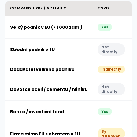
COMPANY TYPE / ACTIVITY
CSRD
Velký podnik v EU (> 1 000 zam.)
Yes
Not
Střední podnik v EU
directly
Dodavatel velkého podniku
Indirectly
Not
Dovozce oceli / cementu / hliníku
directly
Banka / investiční fond
Yes
By
Firma mimo EU s obratem v EU
turnover