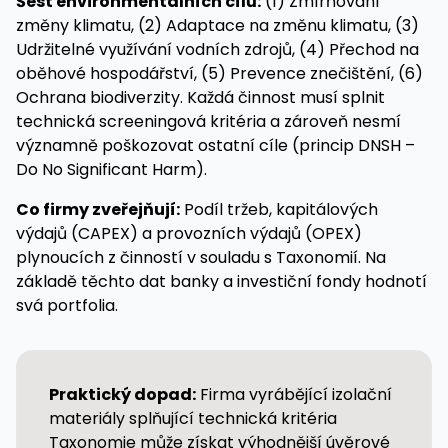
Šest environmentálních cílů:
(1) Zmírňování
změny klimatu, (2) Adaptace na změnu klimatu, (3)
Udržitelné využívání vodních zdrojů, (4) Přechod na
oběhové hospodářství, (5) Prevence znečištění, (6)
Ochrana biodiverzity. Každá činnost musí splnit
technická screeningová kritéria a zároveň nesmí
významně poškozovat ostatní cíle (princip DNSH –
Do No Significant Harm).
Co firmy zveřejňují:
Podíl tržeb, kapitálových
výdajů (CAPEX) a provozních výdajů (OPEX)
plynoucích z činností v souladu s Taxonomií. Na
základě těchto dat banky a investiční fondy hodnotí
svá portfolia.
Praktický dopad:
Firma vyrábějící izolační
materiály splňující technická kritéria
Taxonomie může získat výhodnější úvěrové