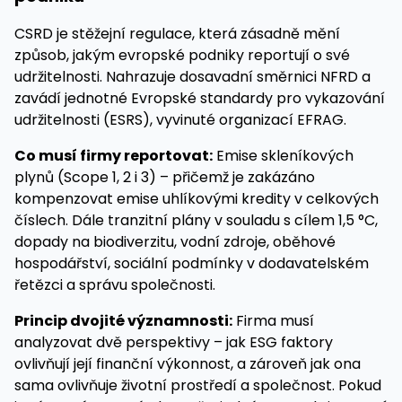
CSRD je stěžejní regulace, která zásadně mění
způsob, jakým evropské podniky reportují o své
udržitelnosti. Nahrazuje dosavadní směrnici NFRD a
zavádí jednotné Evropské standardy pro vykazování
udržitelnosti (ESRS), vyvinuté organizací EFRAG.
Co musí firmy reportovat:
Emise skleníkových
plynů (Scope 1, 2 i 3) – přičemž je zakázáno
kompenzovat emise uhlíkovými kredity v celkových
číslech. Dále tranzitní plány v souladu s cílem 1,5 °C,
dopady na biodiverzitu, vodní zdroje, oběhové
hospodářství, sociální podmínky v dodavatelském
řetězci a správu společnosti.
Princip dvojité významnosti:
Firma musí
analyzovat dvě perspektivy – jak ESG faktory
ovlivňují její finanční výkonnost, a zároveň jak ona
sama ovlivňuje životní prostředí a společnost. Pokud