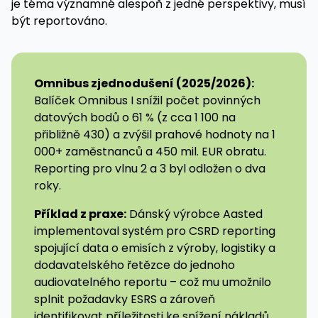
je téma významné alespoň z jedné perspektivy, musí
být reportováno.
Omnibus zjednodušení (2025/2026):
Balíček Omnibus I snížil počet povinných
datových bodů o 61 % (z cca 1 100 na
přibližně 430) a zvýšil prahové hodnoty na 1
000+ zaměstnanců a 450 mil. EUR obratu.
Reporting pro vlnu 2 a 3 byl odložen o dva
roky.
Příklad z praxe:
Dánský výrobce Aasted
implementoval systém pro CSRD reporting
spojující data o emisích z výroby, logistiky a
dodavatelského řetězce do jednoho
audiovatelného reportu – což mu umožnilo
splnit požadavky ESRS a zároveň
identifikovat příležitosti ke snížení nákladů