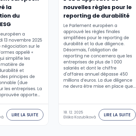
é la
nouvelles règles pour le
tion du
reporting de durabilité
 ESG
Le Parlement européen a
approuvé les règles finales
 européen a
simplifiées pour le reporting de
di 13 novembre 2025
durabilité et la due diligence.
e négociation sur le
Désormais, l'obligation de
formes appelé «
reporting ne concernera que les
ui simplifie les
entreprises de plus de 1 000
 matière de
salariés et dont le chiffre
urabilité et
d'affaires annuel dépasse 450
 des principes de
millions d’euros. La due diligence
sonnable (due
ne devra être mise en place que
r les entreprises. La
par les sociétés de plus de 5 000
approuvée apporte
salariés et dont le chiffre
ation importante
d'affaires annuel dépasse 1,5
prises.
milliard d’euros.Les députés du
18. 12. 2025
LIRE LA SUITE
LIRE LA SUITE
Parlement européen ont
vá
Eliška Kozubíková
approuvé le mardi 16 décembre
2025 la version finale des
exigences d’implémentation des