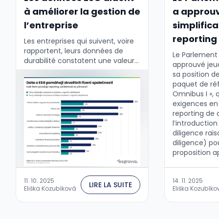
à améliorer la gestion de
a approuv
l’entreprise
simplifica
reporting
Les entreprises qui suivent, voire
rapportent, leurs données de
Le Parlement
durabilité constatent une valeur
approuvé jeu
importante de ces données pour
sa position d
formuler leur stratégie
paquet de ré
commerciale et gérer
Omnibus I », q
l'entreprise. Cela est confirmé par
exigences en
les …
reporting de d
l’introduction
diligence rai
diligence) pou
proposition 
une simplific
pour les entre
11. 10. 2025
14. 11. 2025
LIRE LA SUITE
Eliška Kozubíková
Eliška Kozubíko