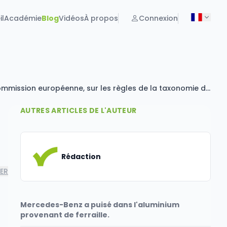
il
Académie
Blog
Vidéos
À propos
Connexion
L’Association de l’énergie de la République tchèque (SEČR) s’est exprimée, dans le cadre des consultations avec la Commission européenne, sur les règles de la taxonomie de l’UE, qui selon elle...
AUTRES ARTICLES DE L'AUTEUR
Rédaction
ER
Mercedes-Benz a puisé dans l'aluminium
provenant de ferraille.