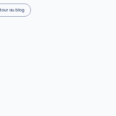
principes de durabilité dans les
activités des entreprises opérant
tour au blog
dans …