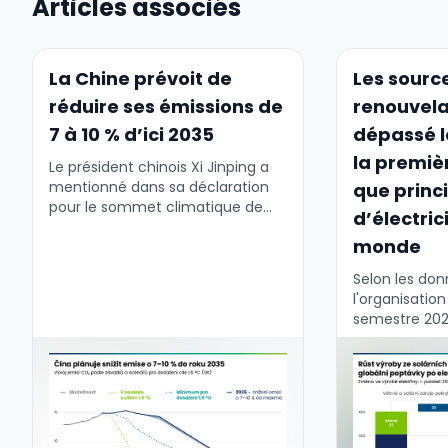
Articles associés
La Chine prévoit de
Les sourc
réduire ses émissions de
renouvela
7 à 10 % d’ici 2035
dépassé l
la premièr
Le président chinois Xi Jinping a
mentionné dans sa déclaration
que princ
pour le sommet climatique de
d’électric
l'ONU à New York un nouvel
monde
engagement climatique chinois,
qui comprend l'objectif de réduire
Selon les do
d'ici …
l'organisatio
semestre 202
renouvelable
plus grande 
d'électricité, 
dépassé le ch
première fois