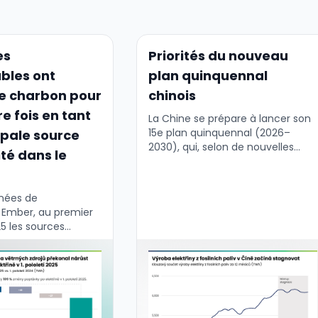
es
Priorités du nouveau
bles ont
plan quinquennal
e charbon pour
chinois
e fois en tant
La Chine se prépare à lancer son
15e plan quinquennal (2026–
ipale source
2030), qui, selon de nouvelles
ité dans le
informations provenant de
sources gouvernementales et
d'experts, mettra fortement
nnées de
l'accent sur le développement
n Ember, au premier
vert, l'autosuffisance …
5 les sources
s sont devenues la
source mondiale
lorsqu'elles ont
arbon pour la
 …