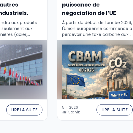
autres
puissance de
ndustriels.
négociation de l’UE
ndra aux produits
À partir du début de l'année 2026,
s seulement aux
l'Union européenne commence à
ières (acier,
percevoir une taxe carbone aux
ment, électricité),
frontières sur les importations de
x produits
biens provenant de secteurs à
e forte proportion
forte intensité énergétique dans
iaux. La Commission
…
5. 1. 2026
LIRE LA SUITE
LIRE LA SUITE
Jiří Staník