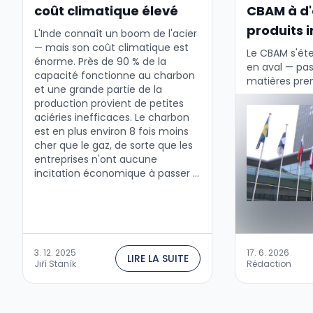
coût climatique élevé
CBAM à d'
produits i
L'Inde connaît un boom de l'acier
— mais son coût climatique est
Le CBAM s'éte
énorme. Près de 90 % de la
en aval — pa
capacité fonctionne au charbon
matières prem
et une grande partie de la
aluminium, ci
production provient de petites
mais aussi au
aciéries inefficaces. Le charbon
contenant un
est en plus environ 8 fois moins
de ces matér
cher que le gaz, de sorte que les
…
entreprises n'ont aucune
incitation économique à passer à
des technologies plus propres.Le
CBAM change théoriquement les
règles du jeu — il désavantage la
production polluante et
récompense la production à
3. 12. 2025
17. 6. 2026
faible émission.Il devrait protéger
LIRE LA SUITE
Jiří Staník
Rédaction
les entreprises européennes
contre le « dumping carbone », où
de l'acier bon marché …