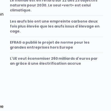
Le monde est en retard sur 22 des 23 objectifs
naturels pour 2030. Le seul «vert» est celui
climatique.
on
Les œufs bio ont une empreinte carbone deux
fois plus élevée que les œufs issus d'élevage en
cage.
EFRAG a publié le projet de norme pour les
grandes entreprises hors Europe
L'UE veut économiser 260 milliards d'euros par
an grâce à une électrification accrue
ne