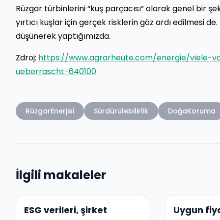
Rüzgar türbinlerini “kuş parçacısı” olarak genel bir 
yırtıcı kuşlar için gerçek risklerin göz ardı edilmesi d
düşünerek yaptığımızda.
Zdroj:
https://www.agrarheute.com/energie/viele-v
ueberrascht-640100
RüzgarEnerjisi
Sürdürülebilirlik
DoğaKoruma
İlgili makaleler
ESG verileri, şirket
Uygun fiya