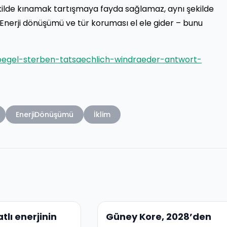
şekilde kınamak tartışmaya fayda sağlamaz, aynı şekilde
e. Enerji dönüşümü ve tür koruması el ele gider – bunu
oegel-sterben-tatsaechlich-windraeder-antwort-
EnerjiDönüşümü
İklim
tlı enerjinin
Güney Kore, 2028’den