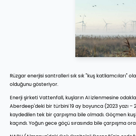
Rüzgar enerjisi santralleri sık sık "kuş katliamcıları" ol
olduğunu gösteriyor.
Enerji şirketi Vattenfall, kuşların AI izlenmesine odakla
Aberdeep'deki bir türbini 19 ay boyunca (2023 yazı – 20
kaydedilen tek bir çarpışma bile olmadı. Göçmen kuşl
kaçındı. Yoğun gece göçü sırasında bile çarpışma ora