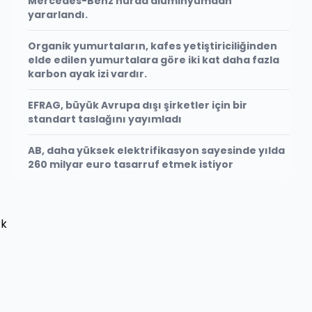
Mercedes-Benz hurda alüminyumdan
yararlandı.
Organik yumurtaların, kafes yetiştiriciliğinden
elde edilen yumurtalara göre iki kat daha fazla
karbon ayak izi vardır.
EFRAG, büyük Avrupa dışı şirketler için bir
standart taslağını yayımladı
AB, daha yüksek elektrifikasyon sayesinde yılda
260 milyar euro tasarruf etmek istiyor
rk