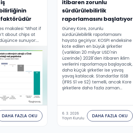
 iş
itibaren zorunlu
ilirliğinin
sürdürülebilirlik
i faktörüdür
raporlamasını başlatıyor
es makalesi “What if
Güney Kore, zorunlu
n’t about chips at
sürdürülebilirlik raporlamasını
ir düşünce sunuyor:
hayata geçiriyor. KOSPI endeksine
rışını nihayetinde
kote edilen en büyük şirketler
 çiplerin
(varlıkları 20 milyar USD'nin
 değil, uygun fiyatlı
üzerinde) 2028'den itibaren iklim
liliği …
verilerini raporlamaya başlayacak,
daha küçük şirketler ise yavaş
yavaş katılacak. Standartlar ISSB
(IFRS S1 ve S2) temelli, ancak Kore
şirketlere daha fazla zaman
tanıyor — Scope 3 emisyonlarının
zorunlu beyanı bir yıl yerine üç yıl
sonra yapılacak....
6. 3. 2026
DAHA FAZLA OKU
DAHA FAZLA OKU
Yayın Kurulu