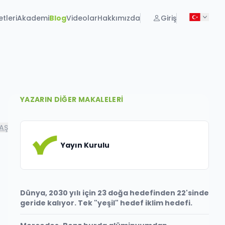
tleri
Akademi
Blog
Videolar
Hakkımızda
Giriş
YAZARIN DIĞER MAKALELERI
AŞ
Yayın Kurulu
Dünya, 2030 yılı için 23 doğa hedefinden 22'sinde
geride kalıyor. Tek "yeşil" hedef iklim hedefi.