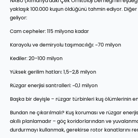
NABU (Almanya'daki Çek Ornitoloji Derneği'nin eşdeğ
yaklaşık 100.000 kuşun öldüğünü tahmin ediyor. Diğer
geliyor:
Cam cepheler: 115 milyona kadar
Karayolu ve demiryolu taşımacılığı: ~70 milyon
Kediler: 20–100 milyon
Yüksek gerilim hatları: 1,5–2,8 milyon
Rüzgar enerjisi santralleri: ~0,1 milyon
Başka bir deyişle – rüzgar türbinleri kuş ölümlerinin e
Bundan ne çıkarılmalı? Kuş koruması ve rüzgar enerjisi
akıllı planlamadır – göç koridorlarından ve yuvalanm
durdurmayı kullanmak, gerekirse rotor kanatlarını ren