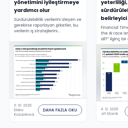
yönetimini iyileştirmeye
yeterliliği,
yardımcı olur
sürdürüleb
belirleyic
Sürdürülebilirlik verilerini izleyen ve
gerekirse raporlayan şirketler, bu
Financial Tim
verilerin iş stratejilerini
the AI race is
şekillendirme ve şirket yönetimi
all?” ilginç b
için önemli bir değer taşıdığını
yapay zeka ya
görüyor. Bu, PwC'nin güncel
belirleyen şey
küresel araştırma sonuçlarıyla ve
bulunabilirliği
aynı zamanda …
elektriğin yeter
11. 10. 2025
4. 12. 2025
DAHA FAZLA OKU
Eliška
Jiří Staník
Kozubíková