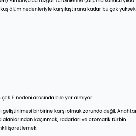
eri) Almanya'da rüzgar türbinlerine çarpma sonucu yılda
 kuş ölüm nedenleriyle karşılaştırana kadar bu çok yüksek
n çok 5 nedeni arasında bile yer almıyor.
 geliştirilmesi birbirine karşı olmak zorunda değil. Anahtar
a alanlarından kaçınmak, radarları ve otomatik türbin
kli işaretlemek.