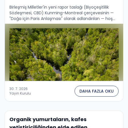
Birleşmiş Milletler'in yeni rapor taslağı (Biyoçeşitlilik
Sözleşmesi, CBD) Kunming-Montreal çerçevesinin —
"Doğa için Paris Anlaşması" olarak adlandırılan — hoş
olmayan bir bilançosunu getiriyor. 2030 yılına kadar 23
küresel hedeften dünya …
30. 7. 2026
DAHA FAZLA OKU
Yayın Kurulu
Organik yumurtaların, kafes
yetiştiriciliğinden elde edilen