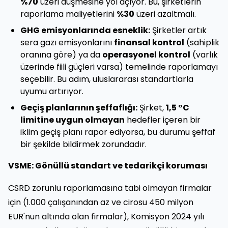
%70
üzeri düşmesine yol açıyor. Bu, şirketlerin
raporlama maliyetlerini
%30
üzeri azaltmalı.
GHG emisyonlarında esneklik:
Şirketler artık
sera gazı emisyonlarını
finansal kontrol
(sahiplik
oranına göre) ya da
operasyonel kontrol
(varlık
üzerinde fiili güçleri varsa) temelinde raporlamayı
seçebilir. Bu adım, uluslararası standartlarla
uyumu artırıyor.
Geçiş planlarının şeffaflığı:
Şirket,
1,5 °C
limitine uygun olmayan
hedefler içeren bir
iklim geçiş planı rapor ediyorsa, bu durumu şeffaf
bir şekilde bildirmek zorundadır.
VSME: Gönüllü standart ve tedarikçi koruması
CSRD zorunlu raporlamasına tabi olmayan firmalar
için (1.000 çalışanından az ve cirosu 450 milyon
EUR'nun altında olan firmalar), Komisyon 2024 yılı