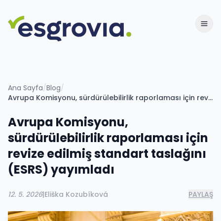
Ana Sayfa
/
Blog
/
Avrupa Komisyonu, sürdürülebilirlik raporlaması için revize edilmiş standart taslağını (ESRS) yayımladı
Avrupa Komisyonu,
sürdürülebilirlik raporlaması için
revize edilmiş standart taslağını
(ESRS) yayımladı
12. 5. 2026
|
Eliška Kozubíková
PAYLAŞ