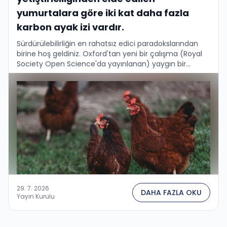
yumurtalara göre iki kat daha fazla
karbon ayak izi vardır.
Sürdürülebilirliğin en rahatsız edici paradokslarından
birine hoş geldiniz. Oxford'tan yeni bir çalışma (Royal
Society Open Science'da yayınlanan) yaygın bir
tüketici sezgisini sarsıyor: "organik" ve "iklim dostu" aynı
şeydir. Yumurta için …
29. 7. 2026
DAHA FAZLA OKU
Yayın Kurulu