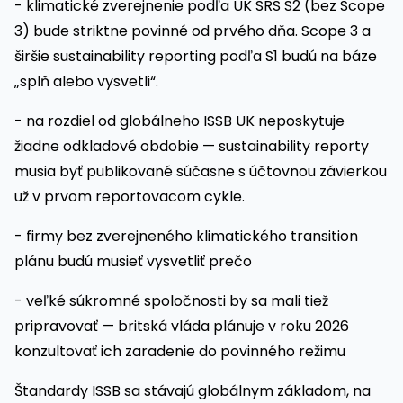
- klimatické zverejnenie podľa UK SRS S2 (bez Scope
3) bude striktne povinné od prvého dňa. Scope 3 a
širšie sustainability reporting podľa S1 budú na báze
„splň alebo vysvetli“.
- na rozdiel od globálneho ISSB UK neposkytuje
žiadne odkladové obdobie — sustainability reporty
musia byť publikované súčasne s účtovnou závierkou
už v prvom reportovacom cykle.
- firmy bez zverejneného klimatického transition
plánu budú musieť vysvetliť prečo
- veľké súkromné spoločnosti by sa mali tiež
pripravovať — britská vláda plánuje v roku 2026
konzultovať ich zaradenie do povinného režimu
Štandardy ISSB sa stávajú globálnym základom, na