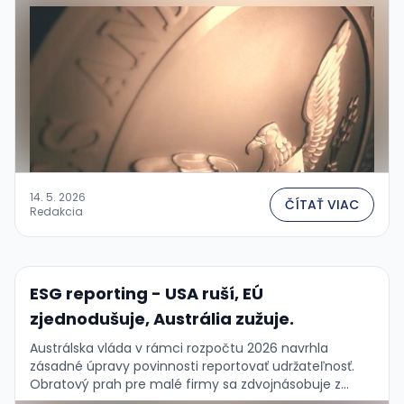
neprežije....
14. 5. 2026
ČÍTAŤ VIAC
Redakcia
ESG reporting - USA ruší, EÚ
zjednodušuje, Austrália zužuje.
Austrálska vláda v rámci rozpočtu 2026 navrhla
zásadné úpravy povinnosti reportovať udržateľnosť.
Obratový prah pre malé firmy sa zdvojnásobuje z
A$50M na A$100M, aktíva z A$25M na A$50M – firmy …