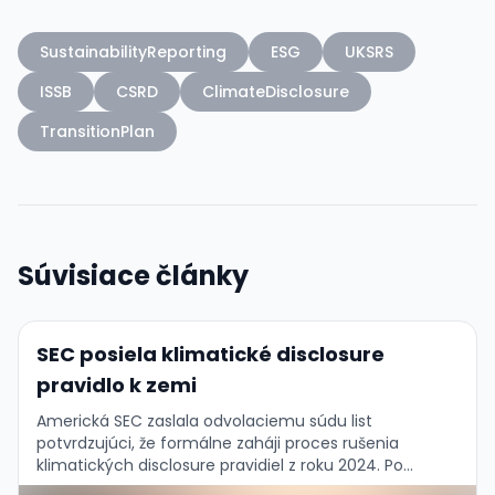
SustainabilityReporting
ESG
UKSRS
ISSB
CSRD
ClimateDisclosure
TransitionPlan
Súvisiace články
SEC posiela klimatické disclosure
pravidlo k zemi
Americká SEC zaslala odvolaciemu súdu list
potvrdzujúci, že formálne zaháji proces rušenia
klimatických disclosure pravidiel z roku 2024. Po
mesiacoch právnych manévrov je teda jasno: pravidlo