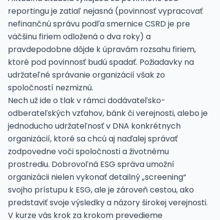
reportingu je zatiaľ nejasná (povinnosť vypracovať
nefinančnú správu podľa smernice CSRD je pre
väčšinu firiem odložená o dva roky) a
pravdepodobne dôjde k úpravám rozsahu firiem,
ktoré pod povinnosť budú spadať. Požiadavky na
udržateľné správanie organizácií však zo
spoločností nezmiznú.
Nech už ide o tlak v rámci dodávateľsko-
odberateľských vzťahov, bánk či verejnosti, alebo je
jednoducho udržateľnosť v DNA konkrétnych
organizácií, ktoré sa chcú aj naďalej správať
zodpovedne voči spoločnosti a životnému
prostrediu. Dobrovoľná ESG správa umožní
organizácii nielen vykonať detailný „screening“
svojho prístupu k ESG, ale je zároveň cestou, ako
predstaviť svoje výsledky a názory širokej verejnosti.
V kurze vás krok za krokom prevedieme