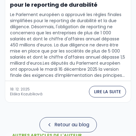
pour le reporting de durabilité
Le Parlement européen a approuvé les règles finales
simplifiées pour le reporting de durabilité et la due
diligence. Désormais, l'obligation de reporting ne
concernera que les entreprises de plus de 1 000
salariés et dont le chiffre d'affaires annuel dépasse
450 millions d’euros. La due diligence ne devra être
mise en place que par les sociétés de plus de 5 000
salariés et dont le chiffre d'affaires annuel dépasse 1,5
milliard d’euros.Les députés du Parlement européen
ont approuvé le mardi 16 décembre 2025 la version
finale des exigences d’implémentation des principes
de durabilité dans les activités des entreprises
opérant dans …
18. 12. 2025
LIRE LA SUITE
Eliška Kozubíková
Retour au blog
AUTRES ARTICLES DE L'AUTEUR