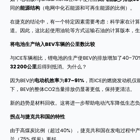
同的
能源结构
（电网中化石能源和可再生能源的比例）。
在捷克的结论中，有一个特定因素需要考虑：科学家在计算C
道。因此，这比起使用油轮等方式运输石油的计算版本，生
将电池生产纳入BEV车辆的公里数比较
与ICE车辆相比，锂电池的生产使BEV的排放增加了40–7
32 200公里
后得到抵消。为什么？
因为BEV的
电动机效率
为
87–91%
，而ICE的燃烧发动机仅
下，BEV的整体CO2当量排放仍显著更低，保持更清洁。
新的趋势是材料回收。这将进一步帮助电动汽车降低生态负
拐点与捷克共和国的特性
由于高煤炭比例（超过40%），捷克共和国在发电过程中
兰（75% 煤炭）更好。