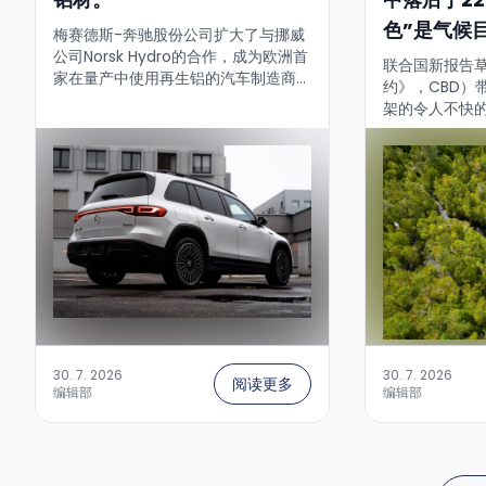
色”是气候
梅赛德斯-奔驰股份公司扩大了与挪威
公司Norsk Hydro的合作，成为欧洲首
联合国新报告
家在量产中使用再生铝的汽车制造商
约》，CBD）
——具体用于下一代大型电动汽车。关
架的令人不快的
键点如下：...
然的巴黎协定”
世界在唯一一
上。简要得分如下
30. 7. 2026
30. 7. 2026
阅读更多
编辑部
编辑部