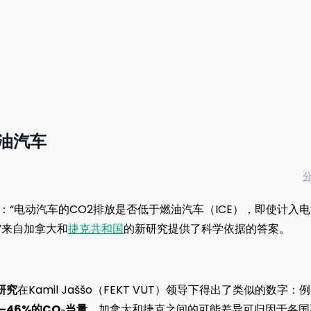
油汽车
：“电动汽车的CO2排放是否低于燃油汽车（ICE），即使计入
”来自加拿大和
捷克共和国
的新研究提供了科学依据的答案。
研究
在Kamil Jaššo（FEKT VUT）领导下得出了类似的数字：例
–46%的CO₂当量
。加拿大和捷克之间的可能差异可归因于各国