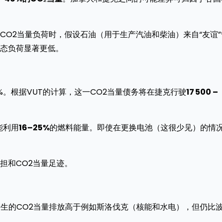
O2当量负荷时，假设石油（用于生产汽油和柴油）来自“友谊”
态负荷显著更低。
0%。根据VUT的计算，这一CO2当量债务将在捷克行驶
17 500 –
能利用
16–25%
的燃料能量。即使在更换电池（这很少见）的情
担和CO2当量足迹。
产生的CO2当量排放高于例如斯洛伐克（核能和水电），但仍比