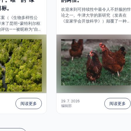
目标。
欢迎来到可持续性中最令人不舒服的悖
论之一。牛津大学的新研究（发表在
草案（《生物多样性公
《皇家学会开放科学》）颠覆了一种广
带来了昆明-蒙特利尔框
为流传的消费者直觉：即“有机”和“气
评估——被昵称为“自
候友好”是同义词。对鸡蛋来说并非如
。在23个全球目标中，
此——恰恰相反。研究发现了什么？...
个目标上走在正确的道路
：...
29. 7. 2026
阅读更多
阅读更多
编辑部