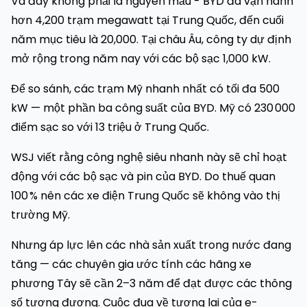
Và đây không phải là nguyên mẫu - BYD đã vận hành
hơn 4,200 trạm megawatt tại Trung Quốc, đến cuối
năm mục tiêu là 20,000. Tại châu Âu, công ty dự định
mở rộng trong năm nay với các bộ sạc 1,000 kW.
Để so sánh, các trạm Mỹ nhanh nhất có tối đa 500
kW — một phần ba công suất của BYD. Mỹ có 230 000
điểm sạc so với 13 triệu ở Trung Quốc.
WSJ viết rằng công nghệ siêu nhanh này sẽ chỉ hoạt
động với các bộ sạc và pin của BYD. Do thuế quan
100 % nên các xe điện Trung Quốc sẽ không vào thị
trường Mỹ.
Nhưng áp lực lên các nhà sản xuất trong nước đang
tăng — các chuyên gia ước tính các hãng xe
phương Tây sẽ cần 2–3 năm để đạt được các thông
số tương đương. Cuộc đua về tương lai của e-