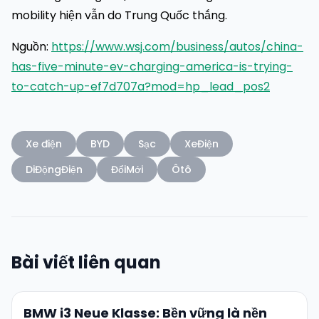
mobility hiện vẫn do Trung Quốc thắng.
Nguồn:
https://www.wsj.com/business/autos/china-
has-five-minute-ev-charging-america-is-trying-
to-catch-up-ef7d707a?mod=hp_lead_pos2
Xe điện
BYD
Sạc
XeĐiện
DiĐộngĐiện
ĐổiMới
Ôtô
Bài viết liên quan
BMW i3 Neue Klasse: Bền vững là nền