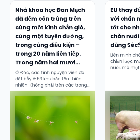
Nhà khoa học Đan Mạch
EU thay đổ
đã đếm côn trùng trên
với chăn n
cùng một kính chắn gió,
tốt cho n
cùng một tuyến đường,
chăn nuôi
trong cùng điều kiện –
dùng Séc
trong 20 năm liên tiếp.
Liên minh ch
chiến lược m
Trong năm hai mươi...
nuôi, mà một
Ở Đức, các tình nguyện viên đã
đọc là một b
đặt bẫy ở 63 khu bảo tồn thiên
trọng. Sau mộ
nhiên. Không phải trên các trang
trại – mà trên khu vực được bảo
vệ. …