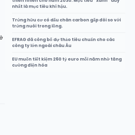
thiên nhiên cho năm 2030. Mục tiêu “xanh” duy
nhất là mục tiêu khí hậu.
Trứng hữu cơ có dấu chân carbon gấp đôi so với
trứng nuôi trong lồng.
 ở
EFRAG đã công bố dự thảo tiêu chuẩn cho các
công ty lớn ngoài châu Âu
EU muốn tiết kiệm 260 tỷ euro mỗi năm nhờ tăng
cường điện hóa