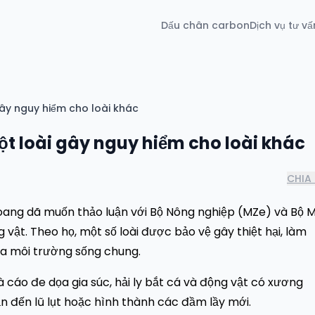
Dấu chân carbon
Dịch vụ tư vấ
i gây nguy hiểm cho loài khác
 một loài gây nguy hiểm cho loài khác
CHIA 
oang dã muốn thảo luận với Bộ Nông nghiệp (MZe) và Bộ M
 vật. Theo họ, một số loài được bảo vệ gây thiệt hại, làm
ọa môi trường sống chung.
i và cáo đe dọa gia súc, hải ly bắt cá và động vật có xương
ẫn đến lũ lụt hoặc hình thành các đầm lầy mới.