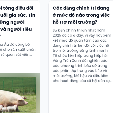
i tông điệu đối
Các đảng chính trị đang
uôi gia súc. Tin
ở mức độ nào trong việc
hững người
hỗ trợ môi trường?
 và người tiêu
Sự kiện chính trị lớn nhất năm
2025 đã có ở đây, vì vậy hãy xem
?
xét mức độ quan tâm của các
âu Âu đã công bố
đảng chính trị lớn đối với việc hỗ
ới cho sản xuất chăn
trợ môi trường sống lành mạnh.
 số quan sát viên
Tổ chức liên hiệp trong hiệp hội
ước ngoặt quan
Vòng Tròn Xanh đã nghiên cứu
t …
các chương trình bầu cử trong
các phần tập trung vào bảo vệ
môi trường, khí hậu và điều kiện
cho hoạt động của xã hội dân sự.
Kết quả ra sao?Theo báo cáo của
Vòng Tròn Xanh từ tháng 9 năm
2025, trong các lĩnh vực nêu trên,
STAN …