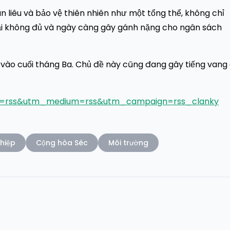
n liêu và bảo vệ thiên nhiên như một tổng thể, không chỉ
 tại không đủ và ngày càng gây gánh nặng cho ngân sách
vào cuối tháng Ba. Chủ đề này cũng đang gây tiếng vang
ce=rss&utm_medium=rss&utm_campaign=rss_clanky
hiệp
Cộng hòa Séc
Môi trường