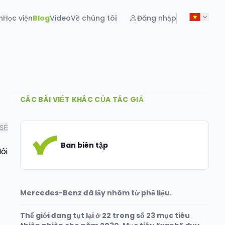
n
Học viện
Blog
Video
Về chúng tôi
Đăng nhập
CÁC BÀI VIẾT KHÁC CỦA TÁC GIẢ
SẺ
Ban biên tập
ôi
Mercedes-Benz đã lấy nhôm từ phế liệu.
Thế giới đang tụt lại ở 22 trong số 23 mục tiêu