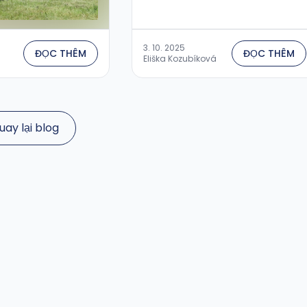
3. 10. 2025
ĐỌC THÊM
ĐỌC THÊM
Eliška Kozubíková
uay lại blog