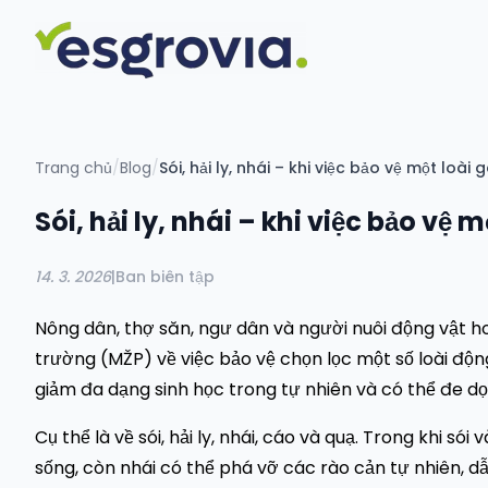
Trang chủ
/
Blog
/
Sói, hải ly, nhái – khi việc bảo vệ một loà
Sói, hải ly, nhái – khi việc bảo vệ
14. 3. 2026
|
Ban biên tập
Nông dân, thợ săn, ngư dân và người nuôi động vật h
trường (MŽP) về việc bảo vệ chọn lọc một số loài động
giảm đa dạng sinh học trong tự nhiên và có thể đe d
Cụ thể là về sói, hải ly, nhái, cáo và quạ. Trong khi só
sống, còn nhái có thể phá vỡ các rào cản tự nhiên, d