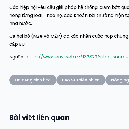
Các hiệp hội yêu cầu giải pháp hệ thống: giảm bớt qua
riêng từng loài. Theo họ, các khoản bồi thường hiện
nhà nước.
Cả hai bộ (MZe và MŽP) đã xác nhận cuộc họp chung 
cấp EU.
Nguồn:
https://www.enviweb.cz/132823?utm_sour
Đa dạng sinh học
Bảo vệ thiên nhiên
Nông ng
Bài viết liên quan