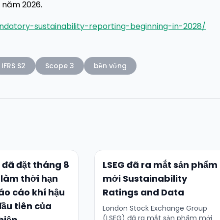
4 năm 2026.
atory-sustainability-reporting-beginning-in-2028/
IFRS S2
Scope 3
bền vững
 đã đặt tháng 8
LSEG đã ra mắt sản phẩm
làm thời hạn
mới Sustainability
áo cáo khí hậu
Ratings and Data
đầu tiên của
London Stock Exchange Group
(LSEG) đã ra mắt sản phẩm mới
hiệp