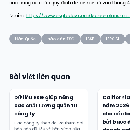
cuối cùng của các quy định dự kiến sẽ có vào tháng 
Nguồn:
https://www.esgtoday.com/korea-plans-mand
Hàn Quốc
báo cáo ESG
ISSB
IFRS S1
Bài viết liên quan
Dữ liệu ESG giúp nâng
California
cao chất lượng quản trị
năm 2026 
công ty
cho các b
bắt buộc 
Các công ty theo dõi và thậm chí
báo cáo dữ liệu về bền vững của
doanh ng