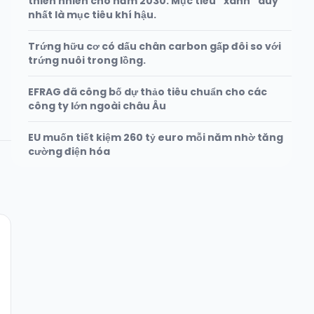
thiên nhiên cho năm 2030. Mục tiêu “xanh” duy
nhất là mục tiêu khí hậu.
Trứng hữu cơ có dấu chân carbon gấp đôi so với
trứng nuôi trong lồng.
EFRAG đã công bố dự thảo tiêu chuẩn cho các
công ty lớn ngoài châu Âu
EU muốn tiết kiệm 260 tỷ euro mỗi năm nhờ tăng
cường điện hóa