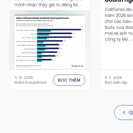
mình nhận thấy giá trị đáng kể
California đã
của những dữ liệu này trong việc
năm 2026 làm
…
cho các báo 
buộc của doa
mới sẽ ảnh h
công ty Mỹ....
11. 10. 2025
6. 3. 2026
ĐỌC THÊM
Eliška Kozubíková
Ban biên tập
Q