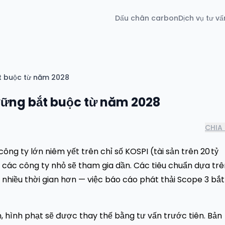
Dấu chân carbon
Dịch vụ tư vấ
t buộc từ năm 2028
vững bắt buộc từ năm 2028
CHIA 
ng ty lớn niêm yết trên chỉ số KOSPI (tài sản trên 20 tỷ
 các công ty nhỏ sẽ tham gia dần. Các tiêu chuẩn dựa trê
 nhiều thời gian hơn — việc báo cáo phát thải Scope 3 bắt
, hình phạt sẽ được thay thế bằng tư vấn trước tiên. Bản