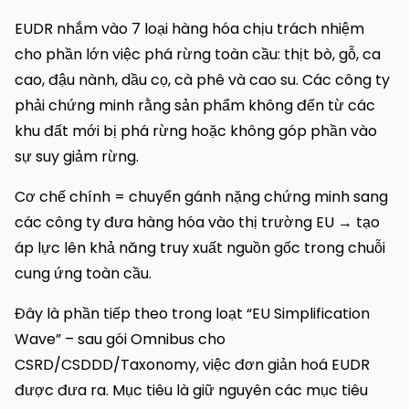
EUDR nhắm vào 7 loại hàng hóa chịu trách nhiệm
cho phần lớn việc phá rừng toàn cầu: thịt bò, gỗ, ca
cao, đậu nành, dầu cọ, cà phê và cao su. Các công ty
phải chứng minh rằng sản phẩm không đến từ các
khu đất mới bị phá rừng hoặc không góp phần vào
sự suy giảm rừng.
Cơ chế chính = chuyển gánh nặng chứng minh sang
các công ty đưa hàng hóa vào thị trường EU → tạo
áp lực lên khả năng truy xuất nguồn gốc trong chuỗi
cung ứng toàn cầu.
Đây là phần tiếp theo trong loạt “EU Simplification
Wave” – sau gói Omnibus cho
CSRD/CSDDD/Taxonomy, việc đơn giản hoá EUDR
được đưa ra. Mục tiêu là giữ nguyên các mục tiêu