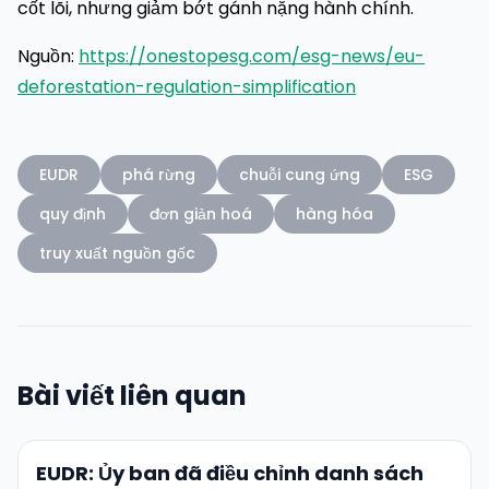
cốt lõi, nhưng giảm bớt gánh nặng hành chính.
Nguồn:
https://onestopesg.com/esg-news/eu-
deforestation-regulation-simplification
EUDR
phá rừng
chuỗi cung ứng
ESG
quy định
đơn giản hoá
hàng hóa
truy xuất nguồn gốc
Bài viết liên quan
EUDR: Ủy ban đã điều chỉnh danh sách