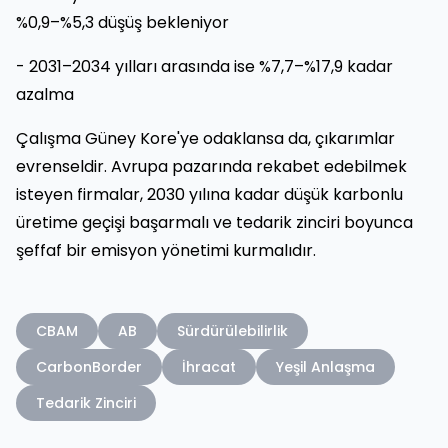
%0,9–%5,3 düşüş bekleniyor
- 2031–2034 yılları arasında ise %7,7–%17,9 kadar
azalma
Çalışma Güney Kore'ye odaklansa da, çıkarımlar
evrenseldir. Avrupa pazarında rekabet edebilmek
isteyen firmalar, 2030 yılına kadar düşük karbonlu
üretime geçişi başarmalı ve tedarik zinciri boyunca
şeffaf bir emisyon yönetimi kurmalıdır.
CBAM
AB
Sürdürülebilirlik
CarbonBorder
İhracat
Yeşil Anlaşma
Tedarik Zinciri