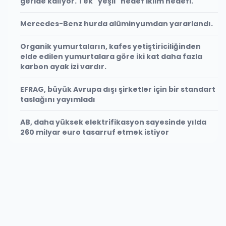
geride kalıyor. Tek "yeşil" hedef iklim hedefi.
Mercedes-Benz hurda alüminyumdan yararlandı.
Organik yumurtaların, kafes yetiştiriciliğinden
elde edilen yumurtalara göre iki kat daha fazla
karbon ayak izi vardır.
EFRAG, büyük Avrupa dışı şirketler için bir standart
taslağını yayımladı
AB, daha yüksek elektrifikasyon sayesinde yılda
260 milyar euro tasarruf etmek istiyor