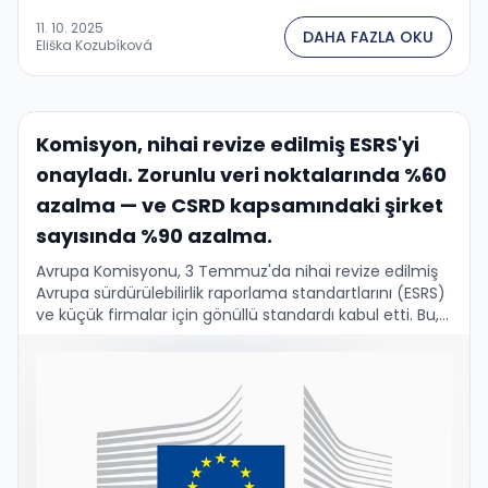
11. 10. 2025
DAHA FAZLA OKU
Eliška Kozubíková
Komisyon, nihai revize edilmiş ESRS'yi
onayladı. Zorunlu veri noktalarında %60
azalma — ve CSRD kapsamındaki şirket
sayısında %90 azalma.
Avrupa Komisyonu, 3 Temmuz'da nihai revize edilmiş
Avrupa sürdürülebilirlik raporlama standartlarını (ESRS)
ve küçük firmalar için gönüllü standardı kabul etti. Bu,
muhtemelen Omnibus I paketini basitleştiren son
büyük adım....