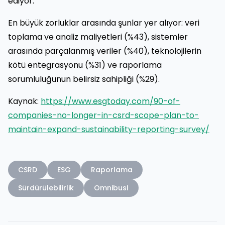
ediyor.
En büyük zorluklar arasında şunlar yer alıyor: veri
toplama ve analiz maliyetleri (%43), sistemler
arasında parçalanmış veriler (%40), teknolojilerin
kötü entegrasyonu (%31) ve raporlama
sorumluluğunun belirsiz sahipliği (%29).
Kaynak:
https://www.esgtoday.com/90-of-
companies-no-longer-in-csrd-scope-plan-to-
maintain-expand-sustainability-reporting-survey/
CSRD
ESG
Raporlama
Sürdürülebilirlik
OmnibusI