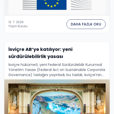
13. 7. 2026
DAHA FAZLA OKU
Yayın Kurulu
İsviçre AB’ye katılıyor: yeni
sürdürülebilirlik yasası
İsviçre hükümeti, yeni Federal Sürdürülebilir Kurumsal
Yönetim Yasası (Federal Act on Sustainable Corporate
Governance) taslağını yayınladı; bu taslak, İsviçre'nin
finans dışı raporlama ve durum tespiti kurallarını
Avrupa'nın CSRD ve CSDDD …