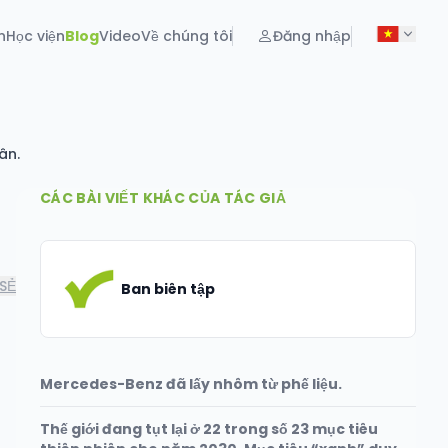
n
Học viện
Blog
Video
Về chúng tôi
Đăng nhập
ân.
CÁC BÀI VIẾT KHÁC CỦA TÁC GIẢ
SẺ
Ban biên tập
Mercedes-Benz đã lấy nhôm từ phế liệu.
Thế giới đang tụt lại ở 22 trong số 23 mục tiêu