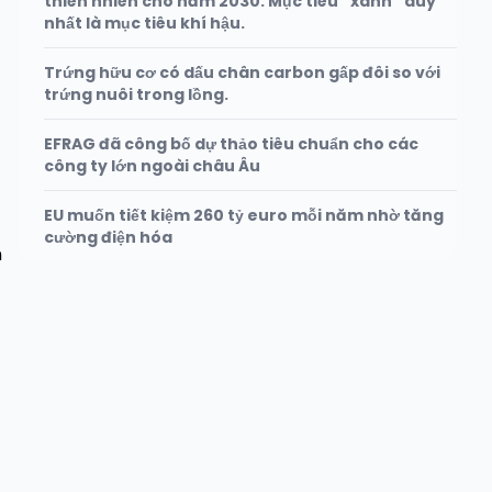
thiên nhiên cho năm 2030. Mục tiêu “xanh” duy
nhất là mục tiêu khí hậu.
Trứng hữu cơ có dấu chân carbon gấp đôi so với
trứng nuôi trong lồng.
EFRAG đã công bố dự thảo tiêu chuẩn cho các
công ty lớn ngoài châu Âu
EU muốn tiết kiệm 260 tỷ euro mỗi năm nhờ tăng
cường điện hóa
n