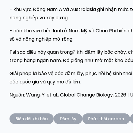
- khu vực Đông Nam Á và Australasia ghi nhận mức t
nông nghiệp và xây dựng
- các khu vực hẻo lánh ở Nam Mỹ và Châu Phi hiện c
số và nông nghiệp mở rộng
Tại sao điều này quan trọng? Khi đầm lầy bốc cháy, 
trong hàng ngàn năm. Đó giống như mở một kho báu k
Giải pháp là bảo vệ các đầm lầy, phục hồi hệ sinh thái
các quốc gia và quy mô đủ lớn.
Nguồn: Wang, Y. et al., Global Change Biology, 2026 | Un
Biến đổi khí hậu
Đầm lầy
Phát thải carbon