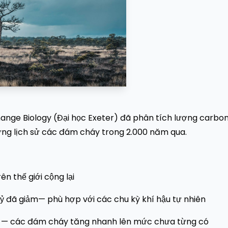
ange Biology (Đại học Exeter) đã phân tích lượng carbo
dựng lịch sử các đám cháy trong 2.000 năm qua.
n thế giới cộng lại
kỷ đã giảm— phù hợp với các chu kỳ khí hậu tự nhiên
mẽ — các đám cháy tăng nhanh lên mức chưa từng có