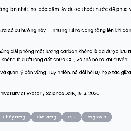
ăng lớn nhất, nơi các đầm lầy được thoát nước để phục 
hưa có xu hướng này — nhưng rủi ro đang tăng lên khi dâ
chúng giải phóng một lượng carbon khổng lồ đã được lưu t
hổng lồ dưới lòng đất chứa CO₂ và thả nó ra khí quyển.
 và quản lý bền vững. Tuy nhiên, nó đòi hỏi sự hợp tác giữa
iversity of Exeter / ScienceDaily, 19. 3. 2026
Cháy rừng
Bền vững
ESG
esgrovia