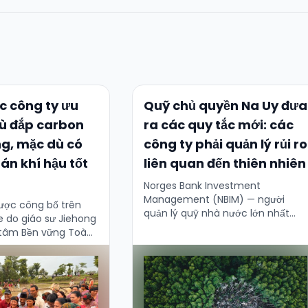
c công ty ưu
Quỹ chủ quyền Na Uy đưa
bù đắp carbon
ra các quy tắc mới: các
g, mặc dù có
công ty phải quản lý rủi ro
án khí hậu tốt
liên quan đến thiên nhiên
Norges Bank Investment
Management (NBIM) — người
ược công bố trên
quản lý quỹ nhà nước lớn nhất
e do giáo sư Jiehong
thế giới, sở hữu khoảng 1,5 % cổ
 tâm Bền vững Toàn
phần của tất cả các công ty
ọc Maryland dẫn dắt,
niêm …