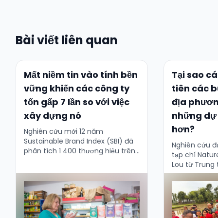
Bài viết liên quan
Mất niềm tin vào tính bền
Tại sao cá
vững khiến các công ty
tiên các 
tốn gấp 7 lần so với việc
địa phươn
xây dựng nó
những dự 
hơn?
Nghiên cứu mới 12 năm
Sustainable Brand Index (SBI) đã
Nghiên cứu đ
phân tích 1 400 thương hiệu trên
tạp chí Natur
các thị trường Bắc Âu và mang lại
Lou từ Trung
thông điệp rõ ràng: tính …
cầu tại Đại h
tiết lộ một …