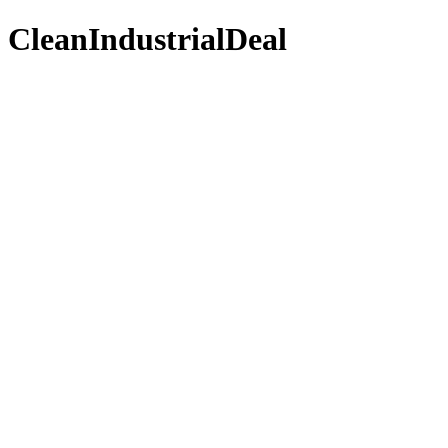
CleanIndustrialDeal